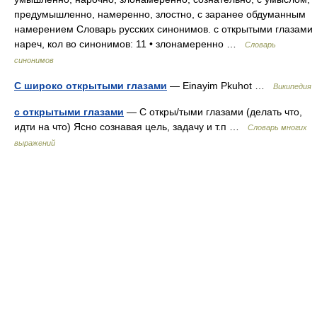
предумышленно, намеренно, злостно, с заранее обдуманным
намерением Словарь русских синонимов. с открытыми глазами
нареч, кол во синонимов: 11 • злонамеренно …
Словарь
синонимов
С широко открытыми глазами
— Einayim Pkuhot …
Википедия
с открытыми глазами
— С откры/тыми глазами (делать что,
идти на что) Ясно сознавая цель, задачу и т.п …
Словарь многих
выражений