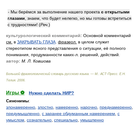
- Мы берёмся за выполнение нашего проекта
с открытыми
глазами
, знаем, что будет нелегко, но мы готовы встретиться
с трудностями! (
Реч.
)
культурологический комментарий:
Основной комментарий
см.
в
ЗАКРЫВАТЬ ГЛАЗА
.
фразеол.
в целом служит
стереотипом ясного представления о ситуации, её полного
понимания, продуманности каких-л. решений, действий.
автор:
М. Л. Ковшова
Большой фразеологический словарь русского языка. — М.: АСТ-Пресс
.
Е.Н.
Телия
.
2006
.
Игры ⚽
Нужно сделать НИР?
Синонимы
:
злонамеренно
,
злостно
,
намеренно
,
нарочно
,
преднамеренно
,
предумышленно
,
с заранее обдуманным намерением
,
с
умыслом
,
сознательно
,
специально
,
умышленно